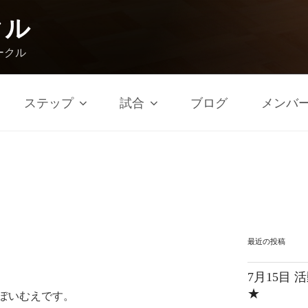
クル
ークル
ステップ
試合
ブログ
メンバ
最近の投稿
7月15目
★
ぽいむえです。