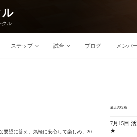
クル
ークル
ステップ
試合
ブログ
メンバ
最近の投稿
7月15目
★
な要望に答え、気軽に安心して楽しめ、20