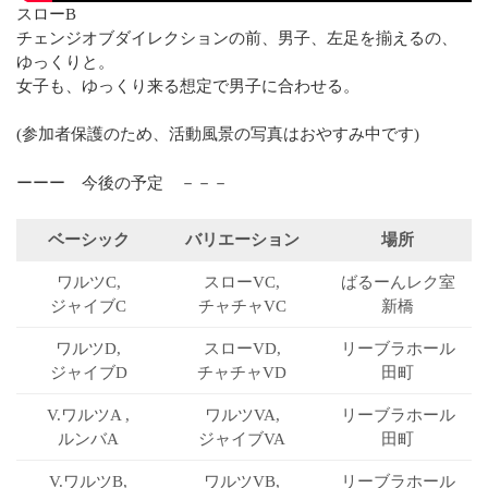
スローB
チェンジオブダイレクションの前、男子、左足を揃えるの、
ゆっくりと。
女子も、ゆっくり来る想定で男子に合わせる。
(参加者保護のため、活動風景の写真はおやすみ中です)
ーーー 今後の予定 －－－
ベーシック
バリエーション
場所
ワルツC,
スローVC,
ばるーん
レク室
ジャイブC
チャチャVC
新橋
ワルツD,
スローVD,
リーブラ
ホール
ジャイブD
チャチャVD
田町
V.ワルツA ,
ワルツVA,
リーブラ
ホール
ルンバA
ジャイブVA
田町
V.ワルツB,
ワルツVB,
リーブラ
ホール