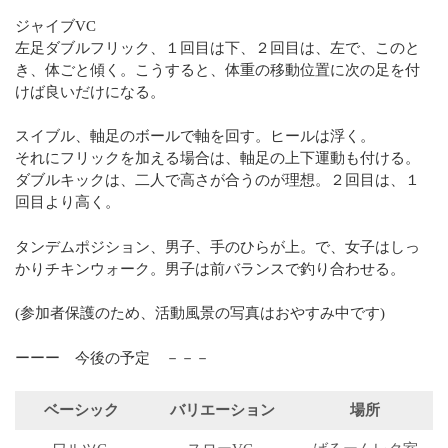
ジャイブVC
左足ダブルフリック、１回目は下、２回目は、左で、このと
き、体ごと傾く。こうすると、体重の移動位置に次の足を付
けば良いだけになる。
スイブル、軸足のボールで軸を回す。ヒールは浮く。
それにフリックを加える場合は、軸足の上下運動も付ける。
ダブルキックは、二人で高さが合うのが理想。２回目は、１
回目より高く。
タンデムポジション、男子、手のひらが上。で、女子はしっ
かりチキンウォーク。男子は前バランスで釣り合わせる。
(参加者保護のため、活動風景の写真はおやすみ中です)
ーーー 今後の予定 －－－
ベーシック
バリエーション
場所