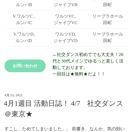
ルンバB
ジャイブVB
田町
V.ワルツC ,
ワルツVC,
リーブラ
ホール
ルンバC
ジャイブVC
田町
V.ワルツD,
ワルツVD,
リーブラ
ホール
ルンバD
ジャイブVD
田町
←社交ダンス初めてでも大丈夫！20
代と30代メインでゆるっと楽しく活
お問い合わせ
動しております。
一回目は★無料★だよ！！
4月 23, 2021
4月1週目 活動日誌！ 4/7 社交ダンス
＠東京★
すこし、ためてしまいました。。 前書き、なんか、気の効い