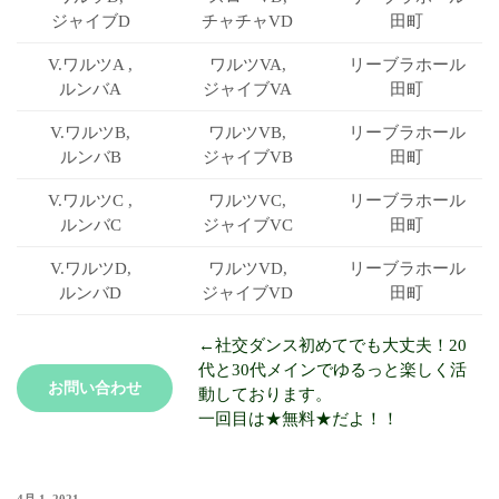
ジャイブD
チャチャVD
田町
V.ワルツA ,
ワルツVA,
リーブラ
ホール
ルンバA
ジャイブVA
田町
V.ワルツB,
ワルツVB,
リーブラ
ホール
ルンバB
ジャイブVB
田町
V.ワルツC ,
ワルツVC,
リーブラ
ホール
ルンバC
ジャイブVC
田町
V.ワルツD,
ワルツVD,
リーブラ
ホール
ルンバD
ジャイブVD
田町
←社交ダンス初めてでも大丈夫！20
代と30代メインでゆるっと楽しく活
お問い合わせ
動しております。
一回目は★無料★だよ！！
4月 1, 2021