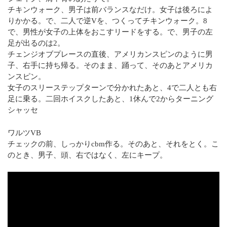
チキンウォーク、男子は前バランスなだけ。女子は後ろによ
りかかる。で、二人で逆Vを、つくってチキンウォーク。8
で、男性が女子の上体をおこすリードをする。で、男子の左
足が出るのは2。
チェンジオブプレースの直後、アメリカンスピンのように男
子、右手に持ち帰る。そのまま、踊って、そのあとアメリカ
ンスピン。
女子のスリーステップターンで分かれたあと、4で二人とも右
足に乗る。二回ホイスクしたあと、1休んで2からターニング
シャッセ
ワルツVB
チェックの前、しっかりcbm作る。そのあと、それをとく。こ
のとき、男子、頭、右ではなく、左にキープ。