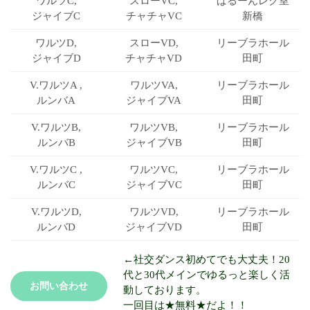
ワルツC,
スローVC,
ばるーん
レク室
ジャイブC
チャチャVC
新橋
ワルツD,
スローVD,
リーブラ
ホール
ジャイブD
チャチャVD
田町
V.ワルツA ,
ワルツVA,
リーブラ
ホール
ルンバA
ジャイブVA
田町
V.ワルツB,
ワルツVB,
リーブラ
ホール
ルンバB
ジャイブVB
田町
V.ワルツC ,
ワルツVC,
リーブラ
ホール
ルンバC
ジャイブVC
田町
V.ワルツD,
ワルツVD,
リーブラ
ホール
ルンバD
ジャイブVD
田町
←社交ダンス初めてでも大丈夫！20
代と30代メインでゆるっと楽しく活
お問い合わせ
動しております。
一回目は★無料★だよ！！