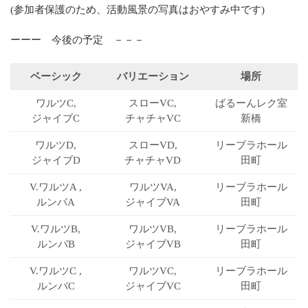
(参加者保護のため、活動風景の写真はおやすみ中です)
ーーー 今後の予定 －－－
ベーシック
バリエーション
場所
ワルツC,
スローVC,
ばるーん
レク室
ジャイブC
チャチャVC
新橋
ワルツD,
スローVD,
リーブラ
ホール
ジャイブD
チャチャVD
田町
V.ワルツA ,
ワルツVA,
リーブラ
ホール
ルンバA
ジャイブVA
田町
V.ワルツB,
ワルツVB,
リーブラ
ホール
ルンバB
ジャイブVB
田町
V.ワルツC ,
ワルツVC,
リーブラ
ホール
ルンバC
ジャイブVC
田町