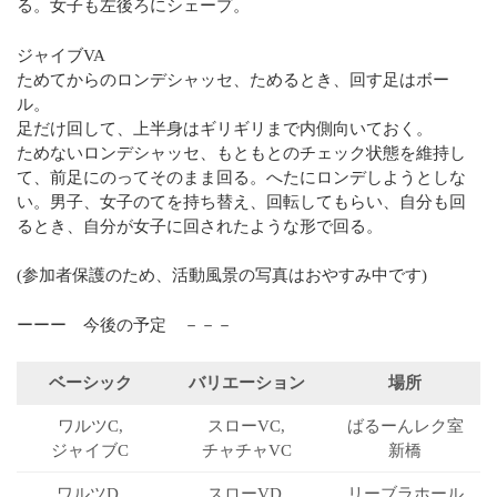
る。女子も左後ろにシェープ。
ジャイブVA
ためてからのロンデシャッセ、ためるとき、回す足はボー
ル。
足だけ回して、上半身はギリギリまで内側向いておく。
ためないロンデシャッセ、もともとのチェック状態を維持し
て、前足にのってそのまま回る。へたにロンデしようとしな
い。男子、女子のてを持ち替え、回転してもらい、自分も回
るとき、自分が女子に回されたような形で回る。
(参加者保護のため、活動風景の写真はおやすみ中です)
ーーー 今後の予定 －－－
ベーシック
バリエーション
場所
ワルツC,
スローVC,
ばるーん
レク室
ジャイブC
チャチャVC
新橋
ワルツD,
スローVD,
リーブラ
ホール