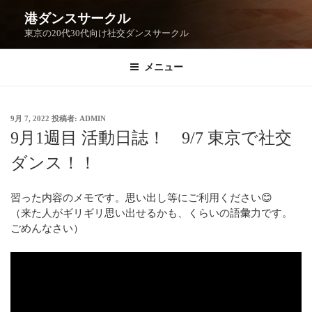
港ダンスサークル
東京の20代30代向け社交ダンスサークル
メニュー
9月 7, 2022
投稿者:
ADMIN
9月1週目 活動日誌！ 9/7 東京で社交
ダンス！！
習った内容のメモです。思い出し等にご利用ください😊
（来た人がギリギリ思い出せるかも、くらいの語彙力です。
ごめんなさい）