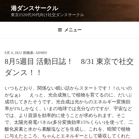
港ダンスサークル
東京の20代30代向け社交ダンスサークル
メニュー
9月 4, 2022
投稿者:
ADMIN
8月5週目 活動日誌！ 8/31 東京で社交
ダンス！！
いつもどおり、関係ない眠い話からスタートです！！(いいの
かなぁ) えっと、光合成無しで植物を育てるのに、だいぶ
成功してきたそうです。光合成は光からのエネルギー変換効
率が1%しかなく、いまの地球では充分なのですが、宇宙など
では、より資源を効率的に使うことが求められます。そこ
で、太陽光発電パネル(多分変換効率15%くらい)を使って、二
酸化炭素と水から素酸塩などを生成し、これを、暗闇で植物
に与えたところ、ちゃんとエネルギーとして吸収してくれた