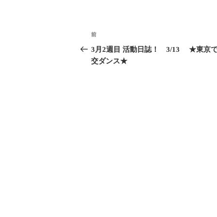
前
3月2週目 活動日誌！ 3/13 ★東京
交ダンス★