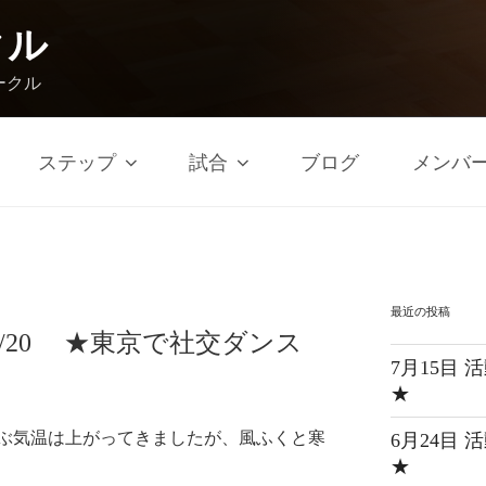
クル
ークル
ステップ
試合
ブログ
メンバ
最近の投稿
3/20 ★東京で社交ダンス
7月15目
★
ぶ気温は上がってきましたが、風ふくと寒
6月24目
★