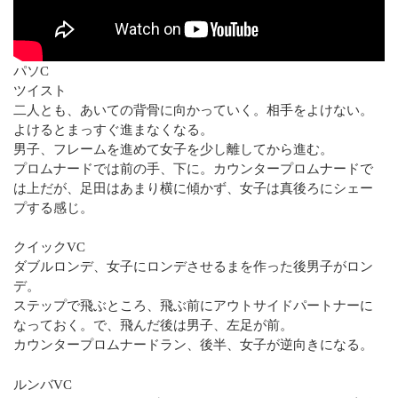
パソC
ツイスト
二人とも、あいての背骨に向かっていく。相手をよけない。
よけるとまっすぐ進まなくなる。
男子、フレームを進めて女子を少し離してから進む。
プロムナードでは前の手、下に。カウンタープロムナードで
は上だが、足田はあまり横に傾かず、女子は真後ろにシェー
プする感じ。
クイックVC
ダブルロンデ、女子にロンデさせるまを作った後男子がロン
デ。
ステップで飛ぶところ、飛ぶ前にアウトサイドパートナーに
なっておく。で、飛んだ後は男子、左足が前。
カウンタープロムナードラン、後半、女子が逆向きになる。
ルンバVC