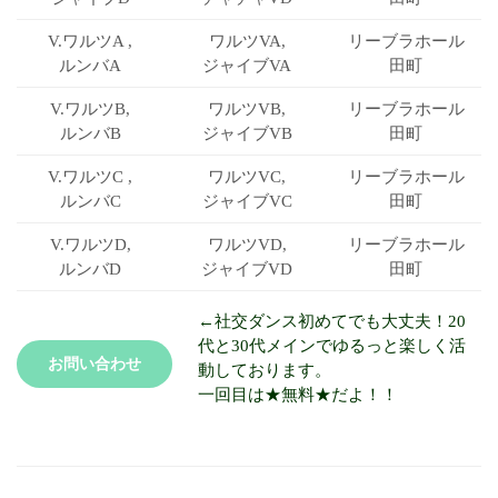
V.ワルツA ,
ワルツVA,
リーブラ
ホール
ルンバA
ジャイブVA
田町
V.ワルツB,
ワルツVB,
リーブラ
ホール
ルンバB
ジャイブVB
田町
V.ワルツC ,
ワルツVC,
リーブラ
ホール
ルンバC
ジャイブVC
田町
V.ワルツD,
ワルツVD,
リーブラ
ホール
ルンバD
ジャイブVD
田町
←社交ダンス初めてでも大丈夫！20
代と30代メインでゆるっと楽しく活
お問い合わせ
動しております。
一回目は★無料★だよ！！