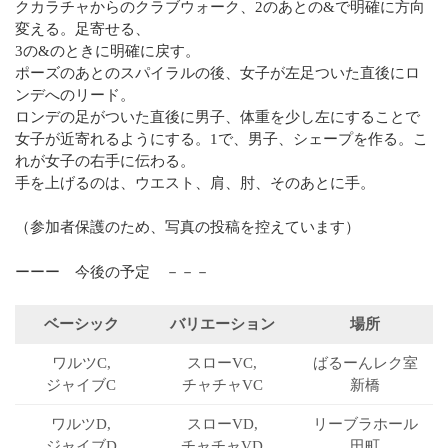
クカラチャからのクラブウォーク、2のあとの&で明確に方向
変える。足寄せる、
3の&のときに明確に戻す。
ポーズのあとのスパイラルの後、女子が左足ついた直後にロ
ンデへのリード。
ロンデの足がついた直後に男子、体重を少し左にすることで
女子が近寄れるようにする。1で、男子、シェープを作る。こ
れが女子の右手に伝わる。
手を上げるのは、ウエスト、肩、肘、そのあとに手。
（参加者保護のため、写真の投稿を控えています）
ーーー 今後の予定 －－－
ベーシック
バリエーション
場所
ワルツC,
スローVC,
ばるーん
レク室
ジャイブC
チャチャVC
新橋
ワルツD,
スローVD,
リーブラ
ホール
ジャイブD
チャチャVD
田町