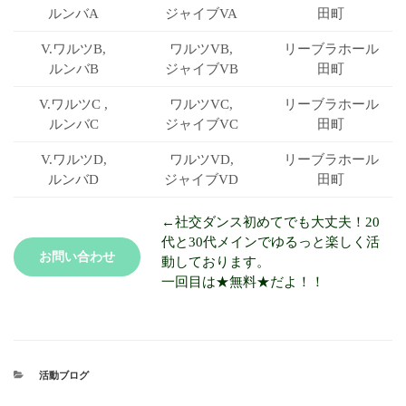
ルンバA
ジャイブVA
田町
V.ワルツB,
ワルツVB,
リーブラ
ホール
ルンバB
ジャイブVB
田町
V.ワルツC ,
ワルツVC,
リーブラ
ホール
ルンバC
ジャイブVC
田町
V.ワルツD,
ワルツVD,
リーブラ
ホール
ルンバD
ジャイブVD
田町
←社交ダンス初めてでも大丈夫！20
代と30代メインでゆるっと楽しく活
お問い合わせ
動しております。
一回目は★無料★だよ！！
活動ブログ