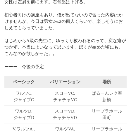
女性は左肩を前に出す。右骨盤は下げる。
初心者向けの講座もあり、僕が出てないので習った内容はか
けませんが、今日は男女2vs2の四人くらいで、楽しそうにお
しえてもらっていました。
はじめからA級の先生に、ゆっくり教われるのって、変な癖が
つかず、本当によいなって思います。ぼくが始めた頃にも、
こんなのが欲しかった。。
ーーー 今後の予定 －－－
ベーシック
バリエーション
場所
ワルツC,
スローVC,
ばるーん
レク室
ジャイブC
チャチャVC
新橋
ワルツD,
スローVD,
リーブラ
ホール
ジャイブD
チャチャVD
田町
V.ワルツA ,
ワルツVA,
リーブラ
ホール