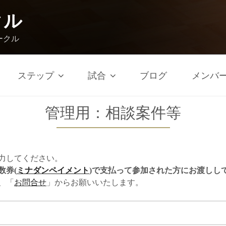
クル
ークル
ステップ
試合
ブログ
メンバ
管理用：相談案件等
力してください。
数券(
ミナダンペイメント
)で支払って参加された方にお渡しし
、「
お問合せ
」からお願いいたします。